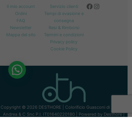
Facebook
Instagram
Il mio account
Servizio clienti
Ordini
Tempi di evasione e
FAQ
consegna
Newsletter
Resi & Rimborsi
Mappa del sito
Termini e condizioni
Privacy policy
Cookie Policy
Copyright © 2026 DESTHORE | Colorificio Guasconi di Besostri
Andrea & C Snc P.I. IT01640220180 | Powered by Desthore |
Via C. Campari 80, 27100, Pavia