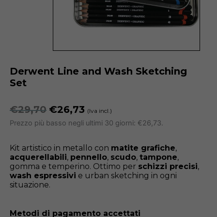
Derwent Line and Wash Sketching
Set
Il
Il
€
29,70
€
26,73
(Iva incl.)
prezzo
prezzo
Prezzo più basso negli ultimi 30 giorni:
€
26,73
.
originale
attuale
era:
è:
Kit artistico in metallo con
matite grafiche
,
€29,70.
€26,73.
acquerellabili
,
pennello
,
scudo
,
tampone
,
gomma e temperino. Ottimo per
schizzi precisi
,
wash espressivi
e urban sketching in ogni
situazione.
Metodi di pagamento accettati