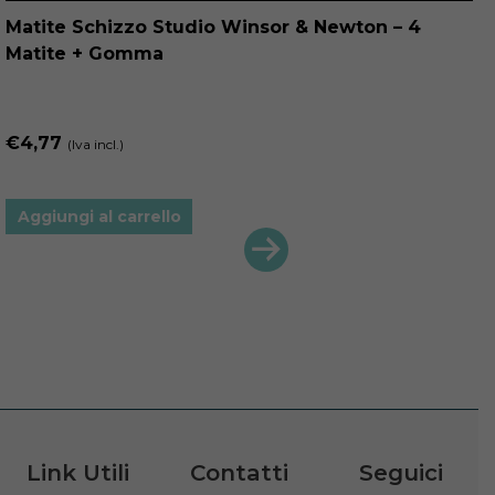
Matite Schizzo Studio Winsor & Newton – 4
Q
S
Matite + Gomma
p
h
p
v
€
4,77
(Iva incl.)
L
o
p
Aggiungi al carrello
e
s
n
p
d
p
Link Utili
Contatti
Seguici