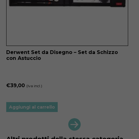
Derwent Set da Disegno – Set da Schizzo
Ca
con Astuccio
DE
€
39,00
€
1
(Iva incl.)
Aggiungi al carrello
Ag
next