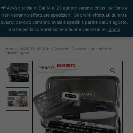
📢 Avviso ai clienti Dal 14 al 23 agosto saremo chiusi per ferie e
non verranno effettuate spedizioni. Gli ordini effettuati durante
Vai
questo periodo verranno evasi e spediti a partire dal 24 agosto.
al
Grazie per la comprensione e buone vacanze! ☀️
Ignora
contenuto
Home
/
I NOSTRI MARCHI
/
Derwent
/ Derwent Line and Wash
Sketching Set
ESAURITO
PROMOZIONE