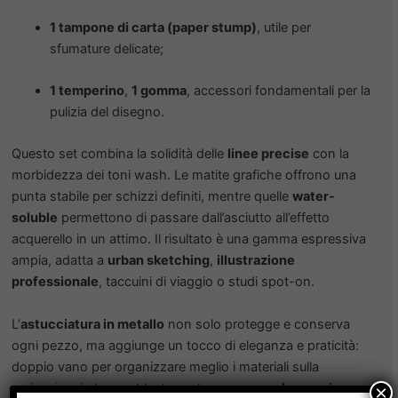
1 tampone di carta (paper stump)
, utile per
sfumature delicate;
1 temperino
,
1 gomma
, accessori fondamentali per la
pulizia del disegno.
Questo set combina la solidità delle
linee precise
con la
morbidezza dei toni wash. Le matite grafiche offrono una
punta stabile per schizzi definiti, mentre quelle
water-
soluble
permettono di passare dall’asciutto all’effetto
acquerello in un attimo. Il risultato è una gamma espressiva
ampia, adatta a
urban sketching
,
illustrazione
professionale
, taccuini di viaggio o studi spot-on.
L’
astucciatura in metallo
non solo protegge e conserva
ogni pezzo, ma aggiunge un tocco di eleganza e praticità:
doppio vano per organizzare meglio i materiali sulla
scrivania o in borsa. Ideale anche come
regalo premium
×