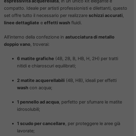
espressività acquerellata
, in un unico kit elegante e
compatto. Ideale per artisti professionisti e dilettanti, questo
set offre tutto il necessario per realizzare
schizzi accurati
,
linee dettagliate
e
effetti wash
fluidi.
All’interno della confezione in
astucciatura di metallo
doppio vano
, troverai:
6 matite grafiche
(4B, 2B, B, HB, H, 2H) per tratti
nitidi e chiaroscuri equilibrati;
2 matite acquerellabili
(4B, HB), ideali per effetti
wash
con acqua;
1 pennello ad acqua
, perfetto per sfumare le matite
idrosolubili;
1 scudo per cancellare
, per proteggere le aree già
lavorate;