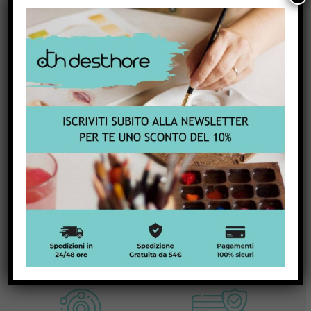
per chi ama disegnare con stile.
La qualità è quella che ti aspetti da Derwent: materiali
duraturi, matite stabili alla rottura e strumenti affidabili. Il
Derwent sketching set
supporta la creatività grazie a
linee
precise
, sfumature morbide e wash controllati.
Perfetto sia per il
principiante in evoluzione
sia per l’
artista
esperto
, questo set è adatto a corsi, workshop, sketching
in esterni e sessioni creative a casa. Avere tutto in un unico
cofanetto significa libertà creativa sempre a portata di
mano.
Perché scegliere Desthore